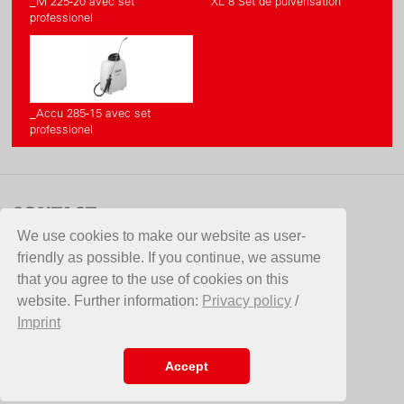
_M 225-20 avec set
XL 8 Set de pulvérisation
professionel
_Accu 285-15 avec set
professionel
CONTACT
We use cookies to make our website as user-
De Ceuster Meststoffen NV (DCM)
friendly as possible. If you continue, we assume
Bannerlaan 79
that you agree to the use of cookies on this
2280 Grobbendonk
website. Further information:
Privacy policy
/
Belgium
Imprint
Telefoon +32 (0)14 25 73 57
E-Mail
dcm@dcm-info.com
Accept