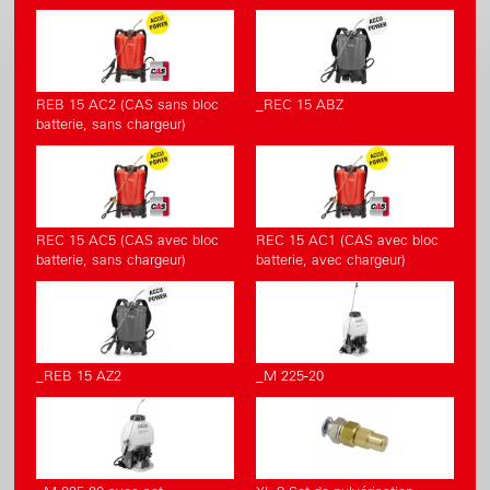
REB 15 AC2 (CAS sans bloc
_REC 15 ABZ
batterie, sans chargeur)
REC 15 AC5 (CAS avec bloc
REC 15 AC1 (CAS avec bloc
batterie, sans chargeur)
batterie, avec chargeur)
_REB 15 AZ2
_M 225-20