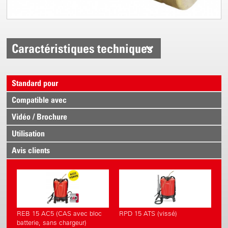
Caractéristiques techniques
Standard pour
Compatible avec
Vidéo / Brochure
Utilisation
Avis clients
REB 15 AC5 (CAS avec bloc
RPD 15 ATS (vissé)
batterie, sans chargeur)