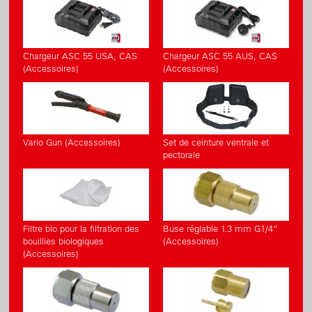
Chargeur ASC 55 USA, CAS
Chargeur ASC 55 AUS, CAS
(Accessoires)
(Accessoires)
Vario Gun (Accessoires)
Set de ceinture ventrale et
pectorale
Filtre bio pour la filtration des
Buse réglable 1.3 mm G1/4”
bouillies biologiques
(Accessoires)
(Accessoires)