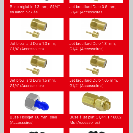
Buse réglable 1.3 mm, G1/4“
Jet brouillard Duro 0.8 mm,
en laiton nicklée
G1/4" (Accessoires)
Jet brouillard Duro 1.0 mm,
Jet brouillard Duro 1.3 mm,
G1/4" (Accessoires)
G1/4" (Accessoires)
Jet brouillard Duro 1.5 mm,
Jet brouillard Duro 1.65 mm,
G1/4" (Accessoires)
G1/4" (Accessoires)
Buse Floodjet 1.6 mm, bleu
Buse à jet plat G1/4"i, TP 8002
(Accessoires)
Ms (Accessoires)