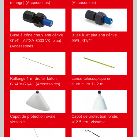
(orange) (Accessoires)
(Accessoires)
Buse à cône creux anti dérive
Buse à jet plat anti dérive
G1/4"i, AITXA 8003 VK (bleu)
95%, G1/4"i
(Accessoires)
Rallonge 1 m droite, laiton,
Lance télescopique en
G1/4“e-G1/4“i (Accessoires)
aluminium 1 - 2 m
Capot de protection ovale,
Capot de protection ronde,
vissable
ø12.5 cm, vissable