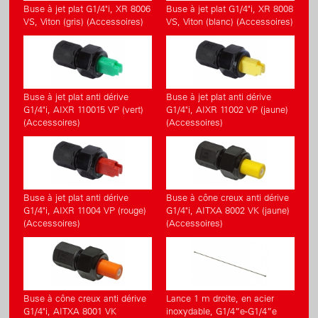
Buse à jet plat G1/4"i, XR 8006
Buse à jet plat G1/4"i, XR 8008
VS, Viton (gris) (Accessoires)
VS, Viton (blanc) (Accessoires)
Buse à jet plat anti dérive
Buse à jet plat anti dérive
G1/4"i, AIXR 110015 VP (vert)
G1/4"i, AIXR 11002 VP (jaune)
(Accessoires)
(Accessoires)
Buse à jet plat anti dérive
Buse à cône creux anti dérive
G1/4"i, AIXR 11004 VP (rouge)
G1/4"i, AITXA 8002 VK (jaune)
(Accessoires)
(Accessoires)
Buse à cône creux anti dérive
Lance 1 m droite, en acier
G1/4"i, AITXA 8001 VK
inoxydable, G1/4”e-G1/4”e