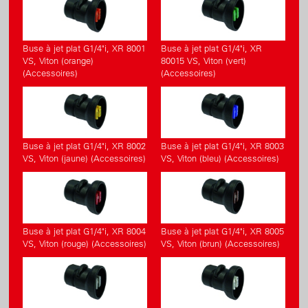
Buse à jet plat G1/4"i, XR 8001
Buse à jet plat G1/4"i, XR
VS, Viton (orange)
80015 VS, Viton (vert)
(Accessoires)
(Accessoires)
Buse à jet plat G1/4"i, XR 8002
Buse à jet plat G1/4"i, XR 8003
VS, Viton (jaune) (Accessoires)
VS, Viton (bleu) (Accessoires)
Buse à jet plat G1/4"i, XR 8004
Buse à jet plat G1/4"i, XR 8005
VS, Viton (rouge) (Accessoires)
VS, Viton (brun) (Accessoires)