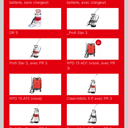
batterie, sans chargeur)
batterie, avec chargeur)
DR 5
_Profi Star 3
Profi Star 3, avec PR 3
RPD 15 AD1 (vissé, avec PR
3)
RPD 15 ATS (vissé)
Clean-Matic 5 P, avec PR 3