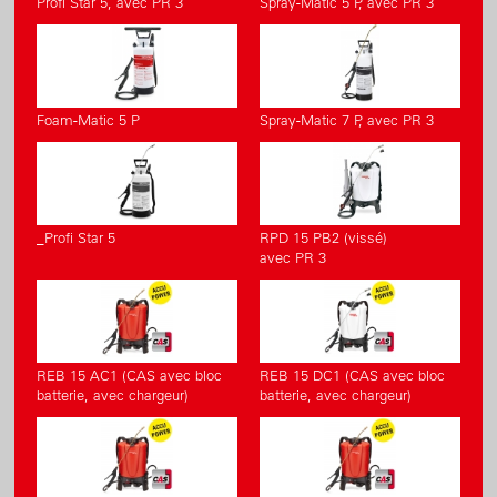
Profi Star 5, avec PR 3
Spray-Matic 5 P, avec PR 3
Foam-Matic 5 P
Spray-Matic 7 P, avec PR 3
_Profi Star 5
RPD 15 PB2 (vissé)
avec PR 3
REB 15 AC1 (CAS avec bloc
REB 15 DC1 (CAS avec bloc
batterie, avec chargeur)
batterie, avec chargeur)