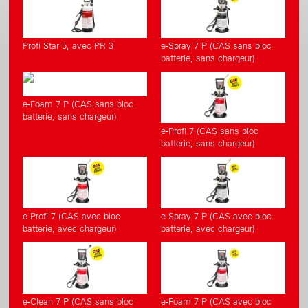
Profi Star 5, avec PR 3
e-Spray 7 P (CAS sans bloc
batterie, sans chargeur)
e-Foam 7 P (CAS sans bloc
batterie, sans chargeur)
e-Profi 7 (CAS sans bloc
batterie, sans chargeur)
e-Profi 7 (CAS avec bloc
e-Spray 7 P (CAS avec bloc
batterie, avec chargeur)
batterie, avec chargeur)
e-Clean 7 P (CAS sans bloc
e-Foam 7 P (CAS avec bloc