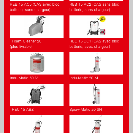
REB 15 AC5 (CAS avec bloc
REB 15 AC2 (CAS sans bloc
batterie, sans chargeur)
batterie, sans chargeur)
_Foam Cleaner 20
REC 15 DC1 (CAS avec bloc
(plus livrable)
batterie, avec chargeur)
Indu-Matic 50 M
Indu-Matic 20 M
_REC 15 ABZ
Spray-Matic 20 SH