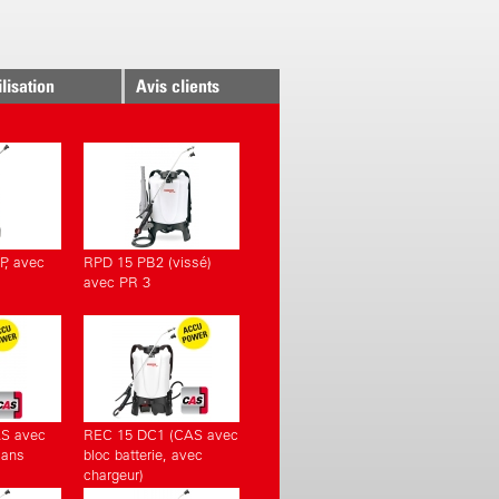
ilisation
Avis clients
P, avec
RPD 15 PB2 (vissé)
avec PR 3
AS avec
REC 15 DC1 (CAS avec
sans
bloc batterie, avec
chargeur)