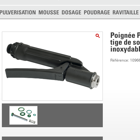
PULVERISATION
MOUSSE
DOSAGE
POUDRAGE
RAVITAILL
Poignée P
tige de s
inoxydab
Référence: 1096