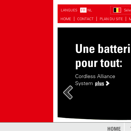
LANGUES
FR
NL
Séle
HOME
CONTACT
PLAN DU SITE
Une batter
pour tout:
Cordless Alliance
System
plus
HOME