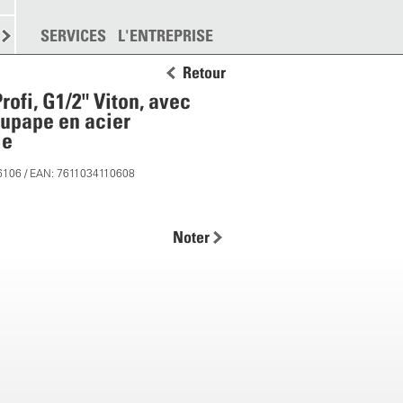
EMENT
SERVICES
DISPERSION
L'ENTREPRISE
PLUS
Retour
rofi, G1/2" Viton, avec
oupape en acier
le
6106 / EAN: 7611034110608
Noter