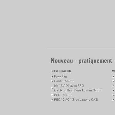
Nouveau – pratiquement 
PULVERISATION
M
Foxy Plus
Garden Star 5
Iris 15 AD1 avec PR 3
(Jet brouillard Duro 1.5 mm / NBR)
RPD 15 ABR
REC 15 AC1 (Bloc batterie CAS)