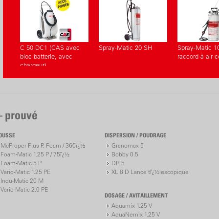
C 50 DC1 (CAS avec
Spray-Matic 20 SH
Spray-Matic 1
bloc batterie, avec
raccord à air
chargeur)
– prouvé
OUSSE
DISPERSION / POUDRAGE
McProper Plus P, Foam / 360ï¿½
Granomax 5
Foam-Matic 1.25 P / 75ï¿½
Bobby 0.5
Foam-Matic 5 P
DR 5
Vario-Matic 1.25 PE
XL 8 D Lance tï¿½lescopique
Indu-Matic 20 M
Vario-Matic 2.0 PE
DOSAGE / AVITAILLEMENT
Aquamix 1.25 V
AquaNemix 1.25 V