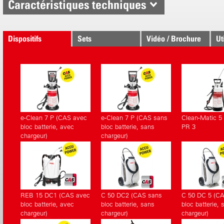
Caractéristiques techniques
Dispositifs
Sets
Vidéo / Brochure
Ut
correspondants.
e-Clean 7 P (CAS avec
e-Clean 7 P (CAS sans
Clean-Matic 5 
bloc batterie, avec
bloc batterie, sans
PR 3
chargeur)
chargeur)
REB 15 DC1 (CAS avec
C 50 DC2 (CAS sans
C 50 DC 5 (C
bloc batterie, avec
bloc batterie, sans
bloc batterie, 
chargeur)
chargeur)
chargeur)