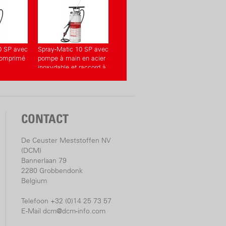
0 SP avec
Spray-Matic 10 SP avec
 comprimé
pompe à main en acier
inoxydable et raccord à
air comprimé
CONTACT
De Ceuster Meststoffen NV
(DCM)
Bannerlaan 79
2280 Grobbendonk
Belgium
Telefoon +32 (0)14 25 73 57
E-Mail
dcm@dcm-info.com