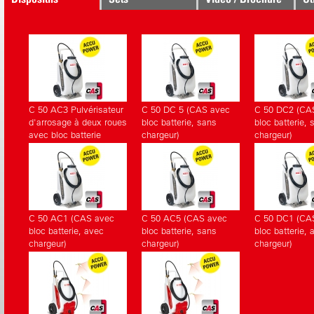
correspondants.
C 50 AC3 Pulvérisateur
C 50 DC 5 (CAS avec
C 50 DC2 (CA
d'arrosage à deux roues
bloc batterie, sans
bloc batterie, 
avec bloc batterie
chargeur)
chargeur)
C 50 AC1 (CAS avec
C 50 AC5 (CAS avec
C 50 DC1 (CA
bloc batterie, avec
bloc batterie, sans
bloc batterie, 
chargeur)
chargeur)
chargeur)