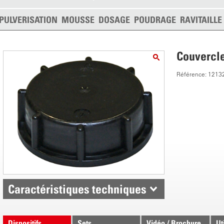
PULVERISATION
MOUSSE
DOSAGE
POUDRAGE
RAVITAILL
Couvercl
Référence: 1213
Caractéristiques techniques
Dispositifs
Sets
Vidéo / Brochure
Ut