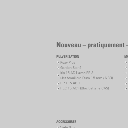
Nouveau – pratiquement 
PULVERISATION
M
Foxy Plus
Garden Star 5
Iris 15 AD1 avec PR 3
(Jet brouillard Duro 1.5 mm / NBR)
RPD 15 ABR
REC 15 AC1 (Bloc batterie CAS)
ACCESSOIRES
Vario Gun