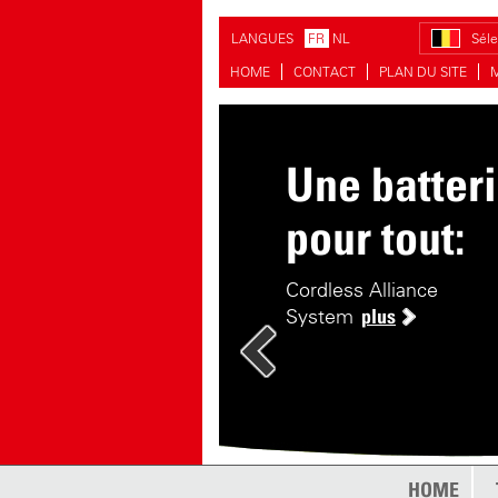
LANGUES
FR
NL
Séle
HOME
CONTACT
PLAN DU SITE
Une batter
pour tout:
Cordless Alliance
System
plus
HOME