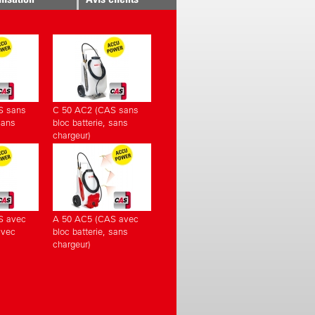
S sans
C 50 AC2 (CAS sans
sans
bloc batterie, sans
chargeur)
S avec
A 50 AC5 (CAS avec
avec
bloc batterie, sans
chargeur)