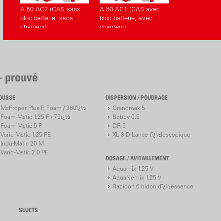
A 50 AC2 (CAS sans
A 50 AC1 (CAS avec
bloc batterie, sans
bloc batterie, avec
chargeur)
chargeur)
– prouvé
OUSSE
DISPERSION / POUDRAGE
McProper Plus P, Foam / 360ï¿½
Granomax 5
Foam-Matic 1.25 P / 75ï¿½
Bobby 0.5
Foam-Matic 5 P
DR 5
Vario-Matic 1.25 PE
XL 8 D Lance tï¿½lescopique
Indu-Matic 20 M
Vario-Matic 2.0 PE
DOSAGE / AVITAILLEMENT
Aquamix 1.25 V
AquaNemix 1.25 V
Rapidon 6 bidon dï¿½essence
SUJETS