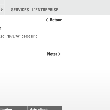
EMENT
SERVICES
DISPERSION
L'ENTREPRISE
PLUS
Retour
e
2801 / EAN: 7611034023816
Noter
ilisation
Avis clients