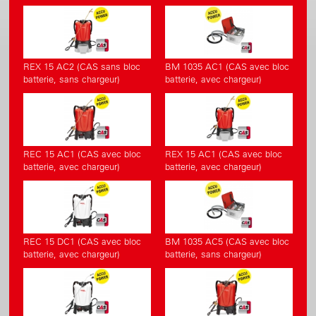
REX 15 AC2 (CAS sans bloc
BM 1035 AC1 (CAS avec bloc
batterie, sans chargeur)
batterie, avec chargeur)
REC 15 AC1 (CAS avec bloc
REX 15 AC1 (CAS avec bloc
batterie, avec chargeur)
batterie, avec chargeur)
REC 15 DC1 (CAS avec bloc
BM 1035 AC5 (CAS avec bloc
batterie, avec chargeur)
batterie, sans chargeur)