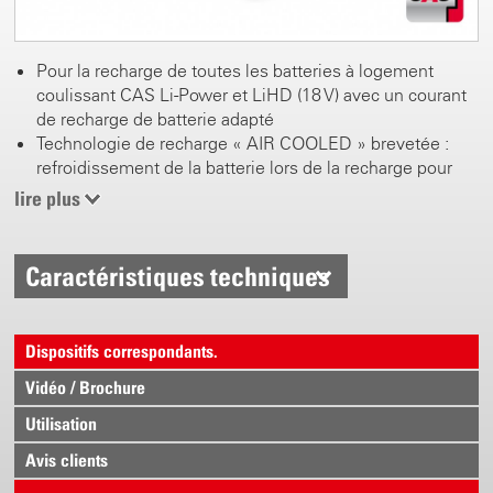
Pour la recharge de toutes les batteries à logement
coulissant CAS Li-Power et LiHD (18 V) avec un courant
de recharge de batterie adapté
Technologie de recharge « AIR COOLED » brevetée :
refroidissement de la batterie lors de la recharge pour
une recharge nettement plus rapide
lire plus
Très faible puissance absorbée en veille
Gestion de la recharge commandée par processeur pour
une recharge qui préserve la batterie et un nombre
Caractéristiques techniques
maximal de cycles de recharge
Un chargeur pour tout. Pour recharger toutes les
batteries du partenaire CAS:
Dispositifs correspondants.
www.cordless-alliance-system.com
Vidéo / Brochure
Utilisation
Avis clients