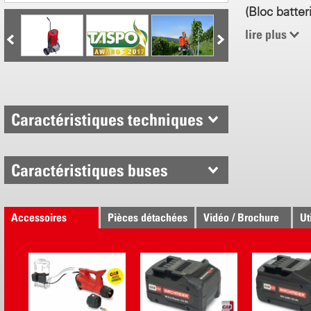
(Bloc batter
lire plus
1 - 10 bar
0.9 - 2.8 l 
18 V Li-Po
Durée de c
Caractéristiques techniques
Un excellent
Non pollua
Pression d
Caractéristiques buses
Pulvérisat
2 buses D
Confort de
Accessoires
Pièces détachées
Vidéo / Brochure
ergonomi
Ut
Accès facil
Un stockag
Chariot à 
disponible