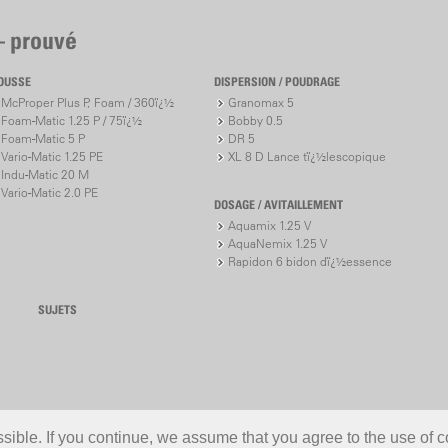
– prouvé
OUSSE
DISPERSION / POUDRAGE
McProper Plus P, Foam / 360ï¿½
Granomax 5
Foam-Matic 1.25 P / 75ï¿½
Bobby 0.5
Foam-Matic 5 P
DR 5
Vario-Matic 1.25 PE
XL 8 D Lance tï¿½lescopique
Indu-Matic 20 M
Vario-Matic 2.0 PE
DOSAGE / AVITAILLEMENT
Aquamix 1.25 V
AquaNemix 1.25 V
Rapidon 6 bidon dï¿½essence
SUJETS
ible. If you continue, we assume that you agree to the use of c