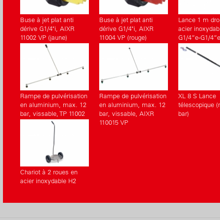
Ligne «Acc
www.cordle
Buse à jet plat anti
Buse à jet plat anti
Lance 1 m droi
dérive G1/4"i, AIXR
dérive G1/4"i, AIXR
acier inoxydab
11002 VP (jaune)
11004 VP (rouge)
G1/4”e-G1/4”
(Accessoires)
(Accessoires)
(Accessoires)
Rampe de pulvérisation
Rampe de pulvérisation
XL 8 S Lance
en aluminium, max. 12
en aluminium, max. 12
télescopique (
bar, vissable, TP 11002
bar, vissable, AIXR
bar)
VP
110015 VP
Chariot à 2 roues en
acier inoxydable H2