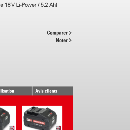
ie 18 V Li-Power / 5.2 Ah)
/ min
wer / 5.2 Ah
Comparer
harge de la batterie < 104 min
Noter
 confort de travaille
nt, silencieux et écologique
e travail réglable en continu
ion constante et très fine
URO de haute puissance
 port optimal grâce au design
que
ilisation
Avis clients
e au filtre d'aspiration
e de benzine n'est plus nécessaire
2 roues en acier inoxydable (
 en option)