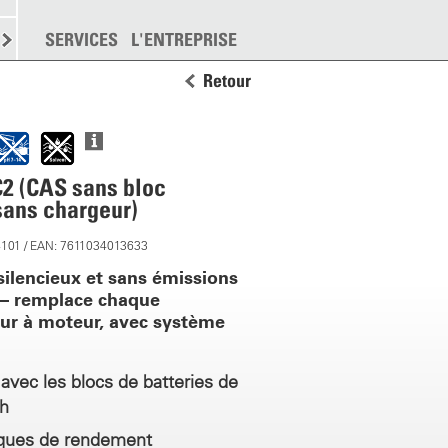
EMENT
SERVICES
DISPERSION
L'ENTREPRISE
PLUS
Retour
2 (CAS sans bloc
 sans chargeur)
4101 / EAN: 7611034013633
silencieux et sans émissions
 – remplace chaque
eur à moteur, avec système
avec les blocs de batteries de
Ah
iques de rendement