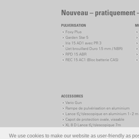
Nouveau – pratiquement 
PULVERISATION
M
Foxy Plus
Garden Star 5
Iris 15 AD1 avec PR 3
(Jet brouillard Duro 1.5 mm / NBR)
RPD 15 ABR
REC 15 AC1 (Bloc batterie CAS)
ACCESSOIRES
Vario Gun
Rampe de pulvérisation en aluminium
Lance tï¿½lescopique en aluminium 1 - 2 m
Capot de protection ovale, vissable
XL 8 D Lance tï¿½lescopique 7m
XL 8 S Lance tï¿½lescopique 7 m
We use cookies to make our website as user-friendly as poss