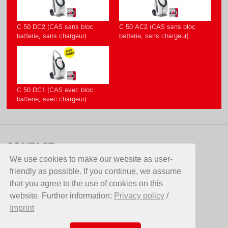
C 50 DC2 (CAS sans bloc
C 50 AC2 (CAS sans bloc
batterie, sans chargeur)
batterie, sans chargeur)
C 50 DC1 (CAS avec bloc
batterie, avec chargeur)
CONTACT
We use cookies to make our website as user-
De Ceuster Meststoffen NV (DCM)
friendly as possible. If you continue, we assume
Bannerlaan 79
that you agree to the use of cookies on this
2280 Grobbendonk
website. Further information:
Privacy policy
/
Belgium
Imprint
Telefoon +32 (0)14 25 73 57