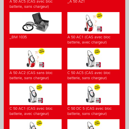
A 50 AC5 (CAS avec bloc
_A 50 AZ1
batterie, sans chargeur)
_BM 1035
A 50 AC1 (CAS avec bloc
batterie, avec chargeur)
A 50 AC2 (CAS sans bloc
C 50 AC5 (CAS avec bloc
batterie, sans chargeur)
batterie, sans chargeur)
C 50 AC1 (CAS avec bloc
C 50 DC 5 (CAS avec bloc
batterie, avec chargeur)
batterie, sans chargeur)