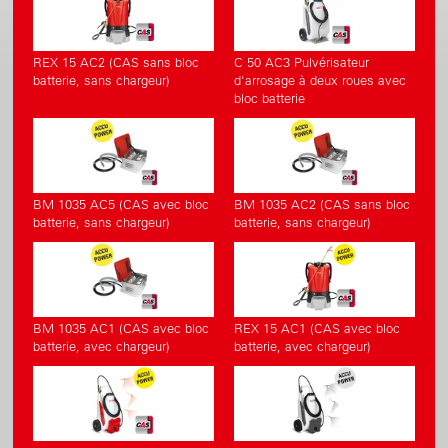
REX 15 AC2 (CAS sans bloc
C 50 AC3 Pulvérisateur
batterie, sans chargeur)
d'arrosage à deux roues avec
bloc batterie
BM 1035 AC5 (CAS avec bloc
BM 1035 AC2 (CAS sans bloc
batterie, sans chargeur)
batterie, sans chargeur)
BM 1035 AC1 (CAS avec bloc
REX 15 AC1 (CAS avec bloc
batterie, avec chargeur)
batterie, avec chargeur)