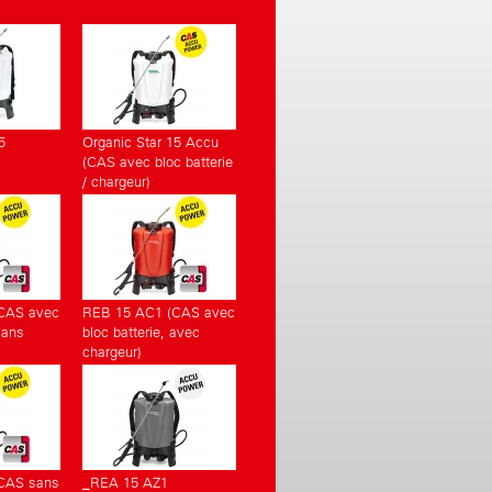
5
Organic Star 15 Accu
(CAS avec bloc batterie
/ chargeur)
CAS avec
REB 15 AC1 (CAS avec
sans
bloc batterie, avec
chargeur)
CAS sans
_REA 15 AZ1