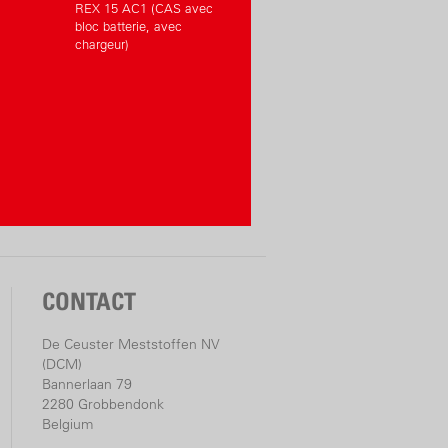
REX 15 AC1 (CAS avec
bloc batterie, avec
chargeur)
CONTACT
De Ceuster Meststoffen NV
(DCM)
Bannerlaan 79
2280 Grobbendonk
Belgium