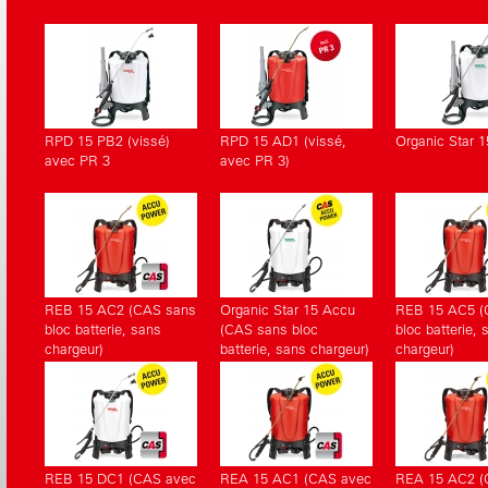
correspondants.
RPD 15 PB2 (vissé)
RPD 15 AD1 (vissé,
Organic Star 1
avec PR 3
avec PR 3)
REB 15 AC2 (CAS sans
Organic Star 15 Accu
REB 15 AC5 (
bloc batterie, sans
(CAS sans bloc
bloc batterie, 
chargeur)
batterie, sans chargeur)
chargeur)
REB 15 DC1 (CAS avec
REA 15 AC1 (CAS avec
REA 15 AC2 (