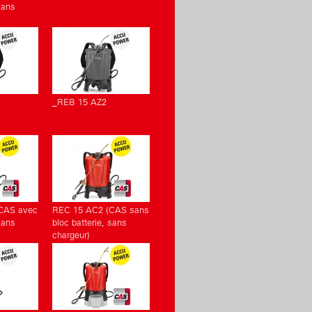
sans
_REB 15 AZ2
CAS avec
REC 15 AC2 (CAS sans
sans
bloc batterie, sans
chargeur)