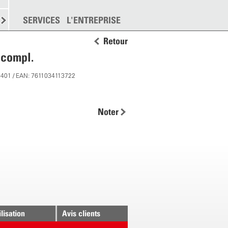
EMENT
SERVICES
DISPERSION
L'ENTREPRISE
PLUS
Retour
 compl.
3401 / EAN: 7611034113722
Noter
ilisation
Avis clients