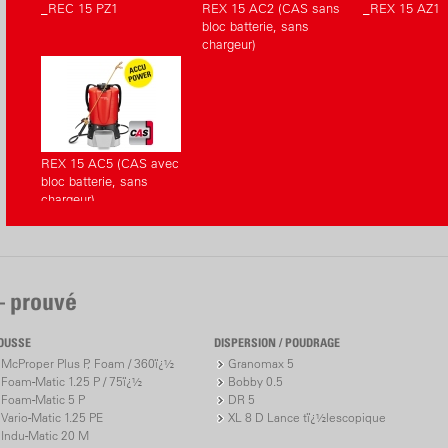
_REC 15 PZ1
REX 15 AC2 (CAS sans
_REX 15 AZ1
bloc batterie, sans
chargeur)
REX 15 AC5 (CAS avec
bloc batterie, sans
chargeur)
– prouvé
OUSSE
DISPERSION / POUDRAGE
McProper Plus P, Foam / 360ï¿½
Granomax 5
Foam-Matic 1.25 P / 75ï¿½
Bobby 0.5
Foam-Matic 5 P
DR 5
Vario-Matic 1.25 PE
XL 8 D Lance tï¿½lescopique
Indu-Matic 20 M