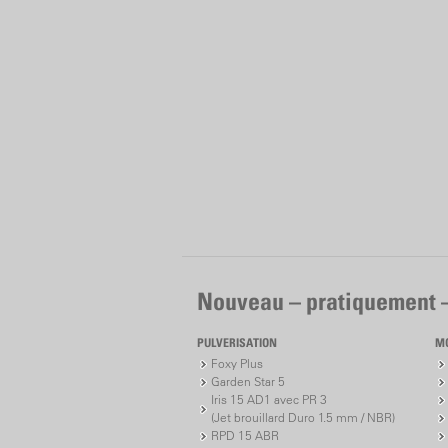
Nouveau – pratiquement 
PULVERISATION
M
Foxy Plus
Garden Star 5
Iris 15 AD1 avec PR 3
(Jet brouillard Duro 1.5 mm / NBR)
RPD 15 ABR