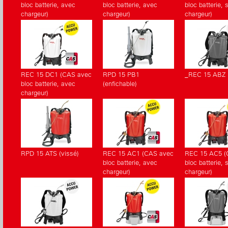
bloc batterie, avec
bloc batterie, avec
bloc batterie, 
chargeur)
chargeur)
chargeur)
REC 15 DC1 (CAS avec
RPD 15 PB1
_REC 15 ABZ
bloc batterie, avec
(enfichable)
chargeur)
RPD 15 ATS (vissé)
REC 15 AC1 (CAS avec
REC 15 AC5 (
bloc batterie, avec
bloc batterie, 
chargeur)
chargeur)