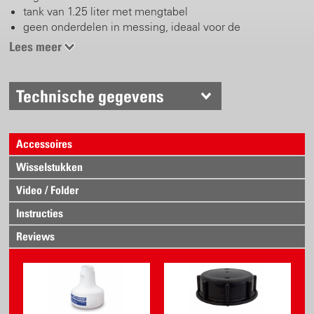
tank van 1.25 liter met mengtabel
geen onderdelen in messing, ideaal voor de
voedingsindustrie
Lees meer
max. debiet : 12 l / min bij 6 bar werkdruk
Incl. deflector, sproeidop, tweede snelkoppeling
Technische gegevens
Accessoires
Wisselstukken
Video / Folder
Instructies
Reviews