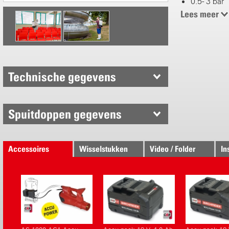
0.5 - 3 bar
0.07 - 0.11
Lees meer
125
0.46 - 0.79
TPU 8002
18 V Li-Po
Accu-pack 
Technische gegevens
Echt werkc
Spuitdoppen gegevens
Consistent
1x Speciaa
geschikt v
1x Vlakstr
Accessoires
Wisselstukken
Video / Folder
In
Heruitgev
Slang aans
Kliksyste
Snelwisse
Spuitstok 