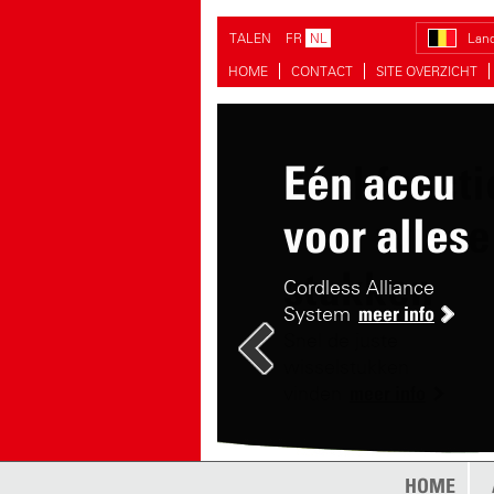
TALEN
FR
NL
Land
HOME
CONTACT
SITE OVERZICHT
Eén accu
Zoekfuncti
voor alles
voor wisse
stukken
Cordless Alliance
System
meer info
Snel de juste
wisselstukken
vinden
meer info
HOME