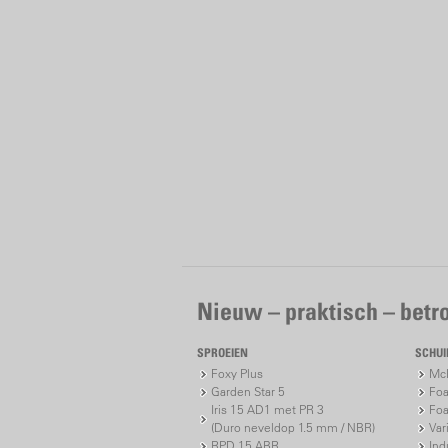
Nieuw – praktisch – bet
SPROEIEN
SCHU
Foxy Plus
McP
Garden Star 5
Foa
Iris 15 AD1 met PR 3
Foa
(Duro neveldop 1.5 mm / NBR)
Var
RPD 15 ABR
Ind