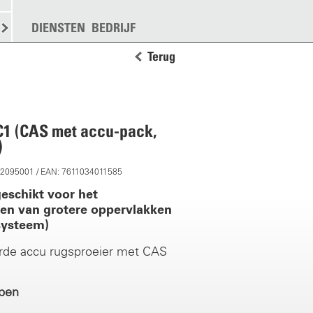
KEN
STROOIEN
DIENSTEN
MEER
BEDRIJF
Terug
C1 (CAS met accu-pack,
)
12095001 / EAN: 7611034011585
geschikt voor het
ren van grotere oppervlakken
systeem)
rde accu rugsproeier met CAS
pen