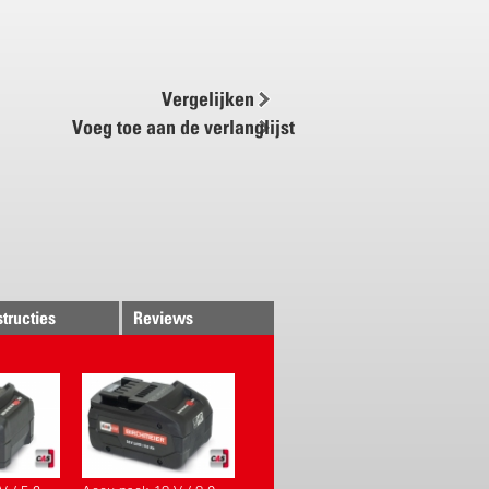
 l / min, met speciaal spuitdop NF
 l / min, met vlakstraal sproeidop
 PP
Vergelijken
wer / 2.0 Ah
Voeg toe aan de verlanglijst
laddningstid < 80 min
omfort!
 sproeipatroon
l spuitdop NF 125, bijzonder
oor desinfectie
aal sproeidop van kunststof
structies
Reviews
onden ergonomie
luiting vooraan
em op gordel
lsysteem voor accu-pack
50 cm van roestvrij staal